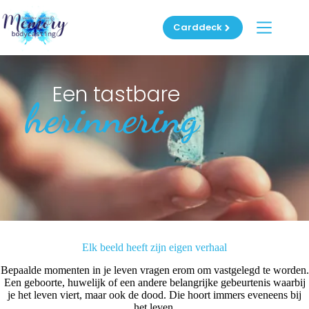
Ga
naar
Carddeck
de
inhoud
Een tastbare
herinnering
Elk beeld heeft zijn eigen verhaal
Bepaalde momenten in je leven vragen erom om vastgelegd te worden.
Een geboorte, huwelijk of een andere belangrijke gebeurtenis waarbij
je het leven viert, maar ook de dood. Die hoort immers eveneens bij
het leven.