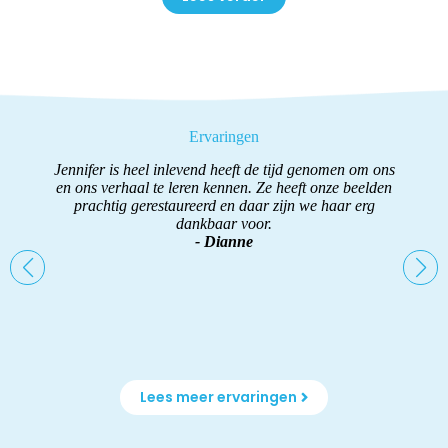
Ervaringen
in
Jennifer is heel inlevend heeft de tijd genomen om ons
are
en ons verhaal te leren kennen. Ze heeft onze beelden
ki
prachtig gerestaureerd en daar zijn we haar erg
ge
de
dankbaar voor.
Na
ijk
- Dianne
en
!♡
te
 ik
Lees meer ervaringen