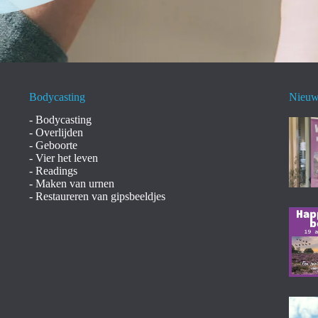
Bodycasting
Nieu
-
Bodycasting
-
Overlijden
-
Geboorte
-
Vier het leven
-
Readings
-
Maken van urnen
-
Restaureren van gipsbeeldjes