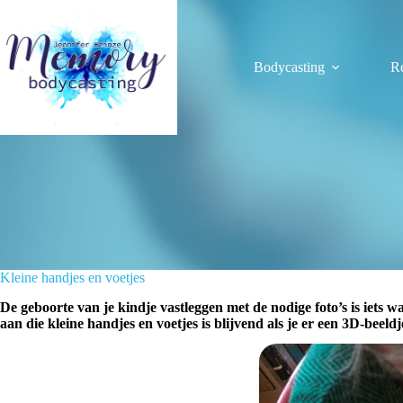
Ga
naar
de
inhoud
Bodycasting
R
Kleine handjes en voetjes
De geboorte van je kindje vastleggen met de nodige foto’s is iets w
aan die kleine handjes en voetjes is blijvend als je er een 3D-beeldje