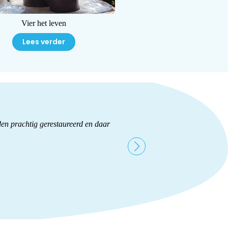
Vier het leven
Readings
Lees verder
Lees verder
lden prachtig gerestaureerd en daar
Wat een enthousiaste vrouw d
Na wat