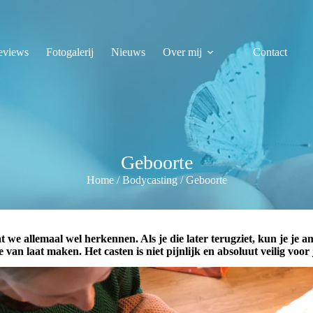
eviews
Fotogalerij
Nieuws
Over mij
Contact
Geboorte
Home
/
Bodycasting
/
Geboorte
at we allemaal wel herkennen. Als je die later terugziet, kun je je 
 van laat maken. Het casten is niet pijnlijk en absoluut veilig voor j