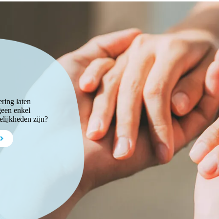
ering laten
geen enkel
elijkheden zijn?