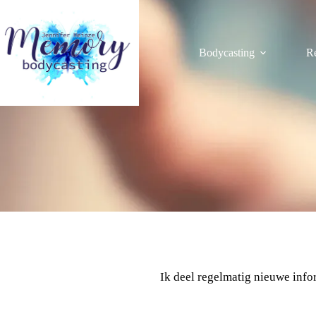
Ga
naar
de
inhoud
Bodycasting
R
Ik deel regelmatig nieuwe inform