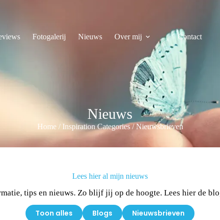
eviews
Fotogalerij
Nieuws
Over mij
Contact
Nieuws
Home
/
Inspiration Categories
/
Nieuwsbrieven
Lees hier al mijn nieuws
atie, tips en nieuws. Zo blijf jij op de hoogte. Lees hier de blo
Toon alles
Blogs
Nieuwsbrieven