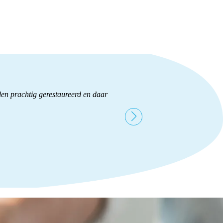
lden prachtig gerestaureerd en daar
Wat een enthousiaste vrouw d
Na wat