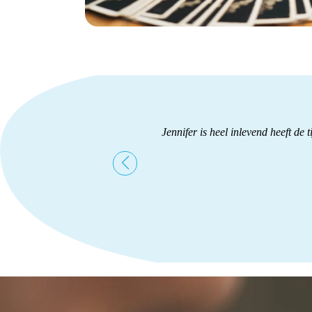
eilijke periode was voor mij.
Jennifer is heel inlevend heeft de
 rustig. Ze vertelde stap voor
s en de vaste herinnering. Ook